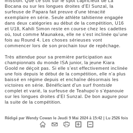
mission. Que ce soit sur le spot capricieux de La
Bocana ou sur les longues droites d'El Sunzal, la
surfeuse de Papara fait preuve d'une ténacité
exemplaire en série. Seule athlète tahitienne engagée
dans deux catégories au début de la compétition, U16
et U18, Kahili Simon reste en course chez les cadettes
où, tout comme Maunakea, elle ne s'est inclinée qu'une
fois au Round 4. Les choses sérieuses vont
commencer lors de son prochain tour de repêchage.
Très attendue pour sa première participation aux
championnats du monde ISA junior, la jeune Kiara
Goold ne déçoit pas. Si elle s'est effectivement inclinée
une fois depuis le début de la compétition, elle n'a plus
baissé en régime depuis et enchaîne désormais les
victoires en série. Bénéficiant d'un surf
frontside
complet et varié, la surfeuse de Teahupo'o s'épanouie
sur les longues droites d'El Sunzal. De bon augure pour
la suite de la compétition.
Rédigé par Wendy Cowan le Jeudi 9 Mai 2024 à 15:42 | Lu 2526 fois