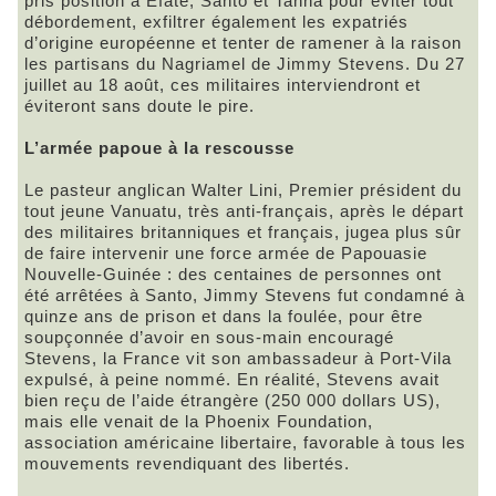
pris position à Efate, Santo et Tanna pour éviter tout
débordement, exfiltrer également les expatriés
d’origine européenne et tenter de ramener à la raison
les partisans du Nagriamel de Jimmy Stevens. Du 27
juillet au 18 août, ces militaires interviendront et
éviteront sans doute le pire.
L’armée papoue à la rescousse
Le pasteur anglican Walter Lini, Premier président du
tout jeune Vanuatu, très anti-français, après le départ
des militaires britanniques et français, jugea plus sûr
de faire intervenir une force armée de Papouasie
Nouvelle-Guinée : des centaines de personnes ont
été arrêtées à Santo, Jimmy Stevens fut condamné à
quinze ans de prison et dans la foulée, pour être
soupçonnée d’avoir en sous-main encouragé
Stevens, la France vit son ambassadeur à Port-Vila
expulsé, à peine nommé. En réalité, Stevens avait
bien reçu de l’aide étrangère (250 000 dollars US),
mais elle venait de la Phoenix Foundation,
association américaine libertaire, favorable à tous les
mouvements revendiquant des libertés.