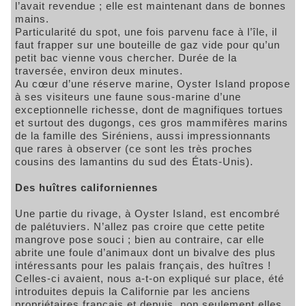
l’avait revendue ; elle est maintenant dans de bonnes
mains.
Particularité du spot, une fois parvenu face à l’île, il
faut frapper sur une bouteille de gaz vide pour qu’un
petit bac vienne vous chercher. Durée de la
traversée, environ deux minutes.
Au cœur d’une réserve marine, Oyster Island propose
à ses visiteurs une faune sous-marine d’une
exceptionnelle richesse, dont de magnifiques tortues
et surtout des dugongs, ces gros mammifères marins
de la famille des Siréniens, aussi impressionnants
que rares à observer (ce sont les très proches
cousins des lamantins du sud des États-Unis).
Des huîtres californiennes
Une partie du rivage, à Oyster Island, est encombré
de palétuviers. N’allez pas croire que cette petite
mangrove pose souci ; bien au contraire, car elle
abrite une foule d’animaux dont un bivalve des plus
intéressants pour les palais français, des huîtres !
Celles-ci avaient, nous a-t-on expliqué sur place, été
introduites depuis la Californie par les anciens
propriétaires français et depuis, non seulement elles