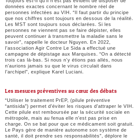
Toujours est-il qu’il n’est pas évident de disposer de
données exactes concernant le nombre réel de
personnes infectées au VIH. “Il faut partir du principe
que nos chiffres sont toujours en dessous de la réalité.
Les MST sont toujours sous déclarées. Si les
personnes ne viennent pas se faire dépister, elles
peuvent continuer à transmettre la maladie sans le
savoir”, rappelle le docteur Nguyen. En 2022,
l’association Agir Contre Le Sida a effectué une
campagne de dépistage aux Marquises. “On a détecté
trois cas là-bas. Si nous n'y étions pas allés, nous
n’aurions jamais su que le virus circulait dans
l’archipel”, explique Karel Luciani.
Les mesures préventives au cœur des débats
“Utiliser le traitement PrEP, (pilule préventive
“antisida”) permet d’éviter les risques d’attraper le VIH.
Cette pilule est remboursée par la sécurité sociale en
métropole, mais au fenua elle n’est pas prise en
charge. On se bat pour que ce médicament soit gratuit.
Le Pays gère de manière autonome son système de
santé, il doit prendre ses responsabilités”, déplore le