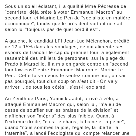
Sous un soleil éclatant, il a qualifié Mme Pécresse de
"centriste, déjà prête à voter Emmanuel Macron" au
second tour, et Marine Le Pen de "socialiste en matière
économique", tandis que le président sortant ne sait
selon lui "toujours pas de quel bord il est".
A gauche, le candidat LFI Jean-Luc Mélenchon, crédité
de 12 à 15% dans les sondages, ce qui alimente ses
espoirs de franchir le cap du premier tour, a également
rassemblé des milliers de personnes, sur la plage du
Prado à Marseille. Il a mis en garde contre un "second
tour low-cost" entre Emmanuel Macron et Marine Le
Pen. "Cette fois-ci vous le sentez comme moi, on sait
pas pourquoi, tout d'un coup on s'est dit +On va y
arriver+, de tous les côtés", s'est-il exclamé.
Au Zenith de Paris, Yannick Jadot, arrivé à vélo, a
attaqué Emmanuel Macron qui, selon lui, "n’a eu de
cesse de souffler sur les braises de la division" et
d'afficher son "mépris" des plus faibles. Quant à
l'extrême droite, "c'est le chaos, la haine et la peine",
quand "nous sommes la joie, l'égalité, la liberté, la
fraternité", a lancé l'écologiste qui compte relancer une