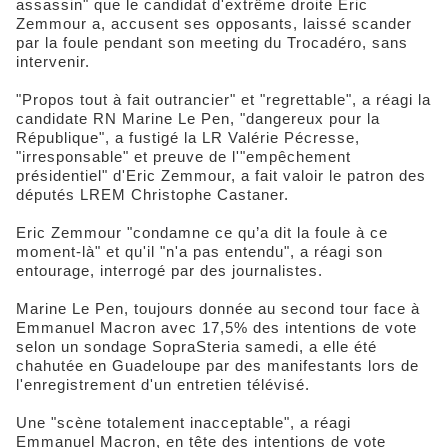
assassin" que le candidat d'extrême droite Eric
Zemmour a, accusent ses opposants, laissé scander
par la foule pendant son meeting du Trocadéro, sans
intervenir.
"Propos tout à fait outrancier" et "regrettable", a réagi la
candidate RN Marine Le Pen, "dangereux pour la
République", a fustigé la LR Valérie Pécresse,
"irresponsable" et preuve de l'"empêchement
présidentiel" d'Eric Zemmour, a fait valoir le patron des
députés LREM Christophe Castaner.
Eric Zemmour "condamne ce qu’a dit la foule à ce
moment-là" et qu'il "n'a pas entendu", a réagi son
entourage, interrogé par des journalistes.
Marine Le Pen, toujours donnée au second tour face à
Emmanuel Macron avec 17,5% des intentions de vote
selon un sondage SopraSteria samedi, a elle été
chahutée en Guadeloupe par des manifestants lors de
l'enregistrement d'un entretien télévisé.
Une "scène totalement inacceptable", a réagi
Emmanuel Macron, en tête des intentions de vote