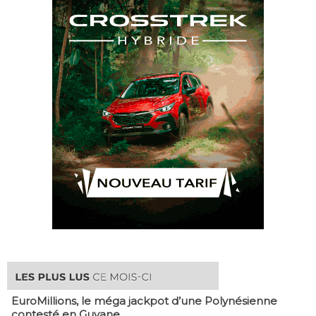
EuroMillions, ​le méga jackpot d’une Polynésienne
contesté en Guyane