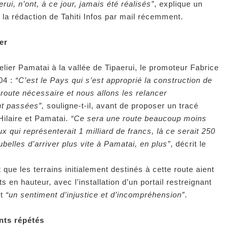
erui, n’ont, à ce jour, jamais été réalisés”
, explique un
la rédaction de Tahiti Infos par mail récemment.
er
elier Pamatai à la vallée de Tipaerui, le promoteur Fabrice
04 :
“C’est le Pays qui s’est approprié la construction de
 route nécessaire et nous allons les relancer
nt passées”,
souligne-t-il, avant de proposer un tracé
-Hilaire et Pamatai.
“Ce sera une route beaucoup moins
ux qui représenterait 1 milliard de francs, là ce serait 250
belles d’arriver plus vite à Pamatai, en plus”
, décrit le
que les terrains initialement destinés à cette route aient
s en hauteur, avec l’installation d’un portail restreignant
nt
“un sentiment d’injustice et d’incompréhension”
.
nts répétés