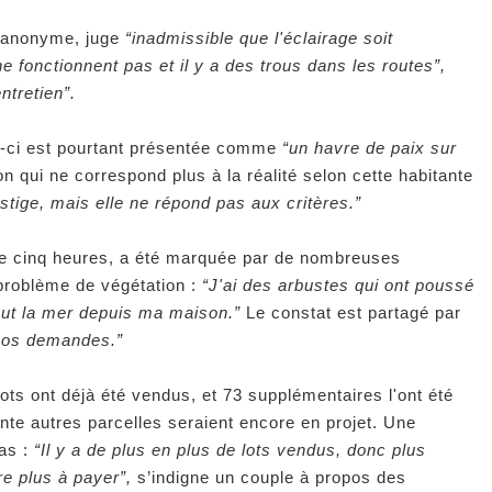
r anonyme, juge
“inadmissible que l'éclairage soit
ne fonctionnent pas et il y a des trous dans les routes”,
ntretien”.
lle-ci est pourtant présentée comme
“un havre de paix sur
n qui ne correspond plus à la réalité selon cette habitante
stige, mais elle ne répond pas aux critères.”
de cinq heures, a été marquée par de nombreuses
problème de végétation :
“J'ai des arbustes qui ont poussé
tout la mer depuis ma maison.”
Le constat est partagé par
 nos demandes.”
ts ont déjà été vendus, et 73 supplémentaires l'ont été
te autres parcelles seraient encore en projet. Une
pas :
“Il y a de plus en plus de lots vendus, donc plus
re plus à payer”,
s’indigne un couple à propos des