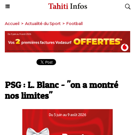
Accueil
>
Actualité du Sport
>
Football
PSG : L. Blanc - "on a montré
nos limites"