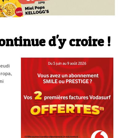
ntinue d'y croire !
jeudi
uropa,
ni