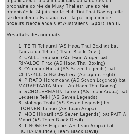
organisateurs étaient satisfaits de la soirée. La
prochaine soirée de Muay Thai est une soirée
organisée le 24 juin par le club Tini Thaï Boxing, elle
se déroulera à Fautaua avec la participation de
boxeurs Néozélandais et Australiens.
Sport Tahiti.
Résultats des combats :
TEITI Tehaurai (AS Haoa Thai Boxing) bat
Tauraatua Tehau ( Team Black Devil)
CALLE Raphael (AS Team Arupa) bat
RIVALDO Tirao (AS Haoa Thai Boxing)
O’connor Huirai (AS Seven Legends) bat
CHIN-KEE SING Jeyffrey (AS Spririt Fight)
PIRATO Heremoana (AS Seven Legends) bat
MARAETAATA Marc ( As Haoa Thai Boxing)
SCHOLERMANN Tereva (AS Team Arupa) bat
Lequerre Teiki (AS Seven Legends)
Mahaga Teahi (AS Seven Legends) bat
ITCHNER Temoe (AS Team Arupa)
MOE Hiroarii (AS Seven Legends) bat PAITIA
Mauri (AS Team Black Devil)
TINOMOE Eugène (AS Team Arupa) bat
HUTIA Maurice ( Team Black Devil)