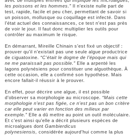
avec de multiples entrées qui implique les microalgues,
les poissons et les hommes.”
Il n’existe nulle part de
test, rapide, facile et peu cher, permettant de savoir si
un poisson, mollusque ou coquillage est infecté. Dans
l’état actuel des connaissances, ce test n’est pas près
de voir le jour. Il faut donc multiplier les outils pour
contrôler au maximum le risque.
En démarrant, Mireille Chinain s’est fixé un objectif :
prouver qu’il n’existait pas une seule algue productrice
de ciguatoxine.
“C’était le dogme de l’époque mais qui
ne me paraissait pas possible.”
Elle a arpenté les
lagons polynésiens pour constituer une alguothèque. À
cette occasion, elle a confirmé son hypothèse. Mais
encore fallait-il réussir à le prouver.
En effet, pour décrire une algue, il est possible
d’observer sa morphologie au microscope.
“Mais cette
morphologie n’est pas figée, ce n’est pas un bon critère
car elle peut varier en fonction des milieux par
exemple.”
Elle a dû mettre au point un outil moléculaire.
Et c’est ainsi qu’elle a décrit plusieurs espèces de
microalgues dont
Gambierdicus
polynesiensis,
considérée aujourd’hui comme la plus