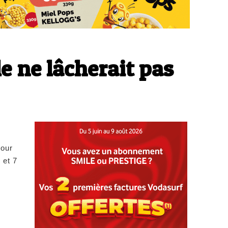
e ne lâcherait pas
pour
 et 7