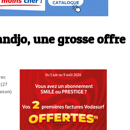
ndjo, une grosse offre
vec
 (27
aison)