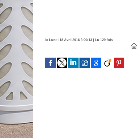
le Lundi 18 Avril 2016 à 00:13 | Lu 129 fois