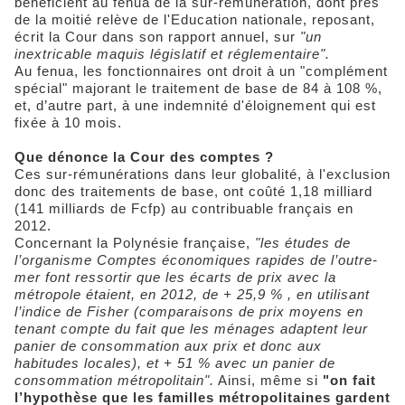
bénéficient au fenua de la sur-rémunération, dont près
de la moitié relève de l'Education nationale, reposant,
écrit la Cour dans son rapport annuel, sur
"un
inextricable maquis législatif et réglementaire".
Au fenua, les fonctionnaires ont droit à un "complément
spécial" majorant le traitement de base de 84 à 108 %,
et, d’autre part, à une indemnité d'éloignement qui est
fixée à 10 mois.
Que dénonce la Cour des comptes ?
Ces sur-rémunérations dans leur globalité, à l'exclusion
donc des traitements de base, ont coûté 1,18 milliard
(141 milliards de Fcfp) au contribuable français en
2012.
Concernant la Polynésie française,
"les études de
l’organisme Comptes économiques rapides de l’outre-
mer font ressortir que les écarts de prix avec la
métropole étaient, en 2012, de + 25,9 % , en utilisant
l’indice de Fisher (comparaisons de prix moyens en
tenant compte du fait que les ménages adaptent leur
panier de consommation aux prix et donc aux
habitudes locales), et + 51 % avec un panier de
consommation métropolitain".
Ainsi, même si
"on fait
l’hypothèse que les familles métropolitaines gardent