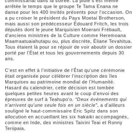
commissariat dans la soirée. La pluie s'est même
arrêtée le temps que le groupe Te Tama Enana ne
danse pour les 400 invités présents pour l'occasion. On
a pu croiser le président du Pays Moetai Brotherson,
mais aussi son prédécesseur Édouard Fritch, les trois
députés dont le jeune Marquisien Moerani Frébault,
d'anciens ministres de la Culture comme Heremoana
Maamaatuaiahutapu ou, plus discrète, Éliane Tevahitua.
Tous étaient là pour se réjouir de voir aboutir un dossier
porté par l'État et tous les gouvernements depuis 30
ans.
C'est en effet à l'initiative de l'État qu'une cérémonie
était organisée pour célébrer l'inscription des îles
Marquises au patrimoine mondial de l'Humanité.
Hasard du calendrier, cette décision est tombée
quelques petites heures avant le coup d'envoi des
épreuves de surf à Teahupo'o.
“Deux événements qui
n'arrivent qu'une seule fois en un siècle”
, a d'ailleurs
souligné le haut-commissaire Éric Spitz dans son
allocution en accueillant les six hakaiki accompagnés,
comme en Inde, des ministres Taivini Teai et Ronny
Teriipaia.