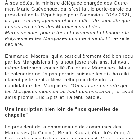
À ses côtés, la ministre déléguée chargée des Outre-
mer, Marie Guévenoux, qui s'est fait le porte-parole du
président de la République pour l'occasion.
“Dès 2021,
il a pris cet engagement et il m'a dit : ‘Je souhaite que
tu sois aux côtés des Marquisiens et des
Marquisiennes pour fêter cet événement et honorer la
Polynésie et les Marquises comme il se doit’”
, a-t-elle
déclaré.
Emmanuel Macron, qui a particulièrement été bien reçu
par les Marquisiens il y a tout juste trois ans, lui avait
même fortement conseillé d'aller aux Marquises. Mais
le calendrier ne l'a pas permis puisque les six hakaiki
étaient justement à New Delhi pour défendre la
candidature des Marquises.
“On va faire en sorte que
les Marquises viennent au haut-commissariat”,
lui avait
alors promis Éric Spitz et il a tenu parole.
Une inscription bien loin de “nos querelles de
chapelle”
Le président de la communauté de communes des
Marquises (la Codim), Benoît Kautai, était très ému, à
l'instar des cinq hakaiki qui l'entouraient. C'est la gorge