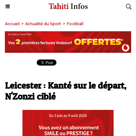
Accueil
>
Actualité du Sport
>
Football
Leicester : Kanté sur le départ,
N'Zonzi ciblé