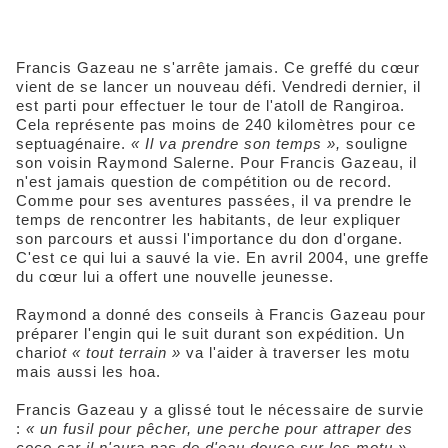
Francis Gazeau ne s'arrête jamais. Ce greffé du cœur
vient de se lancer un nouveau défi. Vendredi dernier, il
est parti pour effectuer le tour de l'atoll de Rangiroa.
Cela représente pas moins de 240 kilomètres pour ce
septuagénaire.
« Il va prendre son temps »,
souligne
son voisin Raymond Salerne. Pour Francis Gazeau, il
n'est jamais question de compétition ou de record.
Comme pour ses aventures passées, il va prendre le
temps de rencontrer les habitants, de leur expliquer
son parcours et aussi l'importance du don d'organe.
C'est ce qui lui a sauvé la vie. En avril 2004, une greffe
du cœur lui a offert une nouvelle jeunesse.
Raymond a donné des conseils à Francis Gazeau pour
préparer l'engin qui le suit durant son expédition. Un
chario
t « tout terrain »
va l'aider à traverser les motu
mais aussi les hoa.
Francis Gazeau y a glissé tout le nécessaire de survie
:
« un fusil pour pêcher, une perche pour attraper des
coco car il n'aura pas de d'eau douce sur les motu »
,