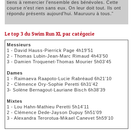
tiens à remercier l’ensemble des bénévoles. Cette
course n’est rien sans eux. On leur doit tout. Ils ont
répondu présents aujourd’hui. Mauruuru à tous."
Le top 3 du Swim Run XL par catégorie
Messieurs
1 - David Hauss-Pierrick Page 4h19'51
2 - Thomas Lubin-Jean-Marc Rimaud 4h43'50
3 - Damien Troquenet-Thomas Mourier 5h03'45
Dames
1 - Raimaeva Raapoto-Lucie Rabréaud 6h21'10
2 - Clémence Ory-Sophie Peretti 6h31'42
3- Solène Bernagout-Lauriane Bisch 6h38'39
Mixtes
1 - Lou Hahn-Mathieu Peretti 5h14'11
2 - Clémence Dede-Jayson Dupuy 5h51'09
3 - Alexandra Terorotua-Mikael Canevet 5h59'10