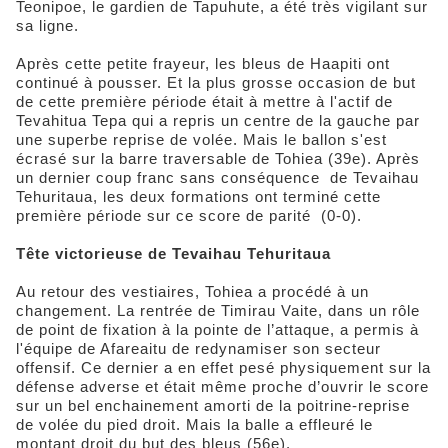
Teonipoe, le gardien de Tapuhute, a été très vigilant sur
sa ligne.
Après cette petite frayeur, les bleus de Haapiti ont
continué à pousser. Et la plus grosse occasion de but
de cette première période était à mettre à l'actif de
Tevahitua Tepa qui a repris un centre de la gauche par
une superbe reprise de volée. Mais le ballon s'est
écrasé sur la barre traversable de Tohiea (39e). Après
un dernier coup franc sans conséquence de Tevaihau
Tehuritaua, les deux formations ont terminé cette
première période sur ce score de parité (0-0).
Tête victorieuse de Tevaihau Tehuritaua
Au retour des vestiaires, Tohiea a procédé à un
changement. La rentrée de Timirau Vaite, dans un rôle
de point de fixation à la pointe de l’attaque, a permis à
l'équipe de Afareaitu de redynamiser son secteur
offensif. Ce dernier a en effet pesé physiquement sur la
défense adverse et était même proche d’ouvrir le score
sur un bel enchainement amorti de la poitrine-reprise
de volée du pied droit. Mais la balle a effleuré le
montant droit du but des bleus (56e).