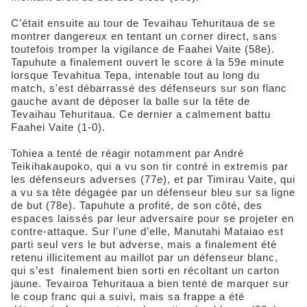
C’était ensuite au tour de Tevaihau Tehuritaua de se
montrer dangereux en tentant un corner direct, sans
toutefois tromper la vigilance de Faahei Vaite (58e).
Tapuhute a finalement ouvert le score à la 59e minute
lorsque Tevahitua Tepa, intenable tout au long du
match, s'est débarrassé des défenseurs sur son flanc
gauche avant de déposer la balle sur la tête de
Tevaihau Tehuritaua. Ce dernier a calmement battu
Faahei Vaite (1-0).
Tohiea a tenté de réagir notamment par André
Teikihakaupoko, qui a vu son tir contré in extremis par
les défenseurs adverses (77e), et par Timirau Vaite, qui
a vu sa tête dégagée par un défenseur bleu sur sa ligne
de but (78e). Tapuhute a profité, de son côté, des
espaces laissés par leur adversaire pour se projeter en
contre-attaque. Sur l’une d’elle, Manutahi Mataiao est
parti seul vers le but adverse, mais a finalement été
retenu illicitement au maillot par un défenseur blanc,
qui s’est finalement bien sorti en récoltant un carton
jaune. Tevairoa Tehuritaua a bien tenté de marquer sur
le coup franc qui a suivi, mais sa frappe a été