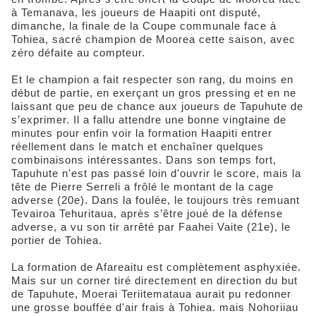
à Temanava, les joueurs de Haapiti ont disputé,
dimanche, la finale de la Coupe communale face à
Tohiea, sacré champion de Moorea cette saison, avec
zéro défaite au compteur.
Et le champion a fait respecter son rang, du moins en
début de partie, en exerçant un gros pressing et en ne
laissant que peu de chance aux joueurs de Tapuhute de
s’exprimer. Il a fallu attendre une bonne vingtaine de
minutes pour enfin voir la formation Haapiti entrer
réellement dans le match et enchaîner quelques
combinaisons intéressantes. Dans son temps fort,
Tapuhute n'est pas passé loin d'ouvrir le score, mais la
tête de Pierre Serreli a frôlé le montant de la cage
adverse (20e). Dans la foulée, le toujours très remuant
Tevairoa Tehuritaua, après s’être joué de la défense
adverse, a vu son tir arrêté par Faahei Vaite (21e), le
portier de Tohiea.
La formation de Afareaitu est complètement asphyxiée.
Mais sur un corner tiré directement en direction du but
de Tapuhute, Moerai Teriitemataua aurait pu redonner
une grosse bouffée d'air frais à Tohiea. mais Nohoriiau