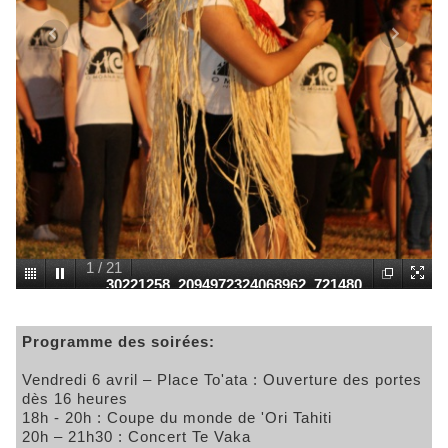
1
/
21
30221258_2094972324068962_721480
5047299801088_o
Programme des soirées:
Vendredi 6 avril – Place To'ata : Ouverture des portes
dès 16 heures
18h - 20h : Coupe du monde de 'Ori Tahiti
20h – 21h30 : Concert Te Vaka