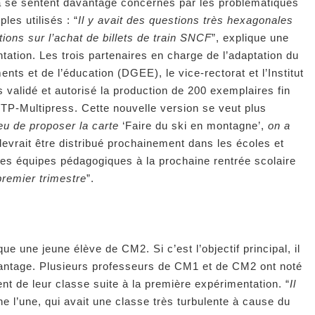
a se sentent davantage concernés par les problématiques
les utilisés : “
Il y avait des questions très hexagonales
ions sur l’achat de billets de train SNCF
”, explique une
tation. Les trois partenaires en charge de l’adaptation du
nts et de l’éducation (DGEE), le vice-rectorat et l’Institut
 validé et autorisé la production de 200 exemplaires fin
STP-Multipress. Cette nouvelle version se veut plus
ieu de proposer la carte
‘Faire du ski en montagne’,
on a
 devrait être distribué prochainement dans les écoles et
es équipes pédagogiques à la prochaine rentrée scolaire
premier trimestre
”.
que une jeune élève de CM2. Si c’est l’objectif principal, il
vantage. Plusieurs professeurs de CM1 et de CM2 ont noté
t de leur classe suite à la première expérimentation. “
Il
ne l’une, qui avait une classe très turbulente à cause du