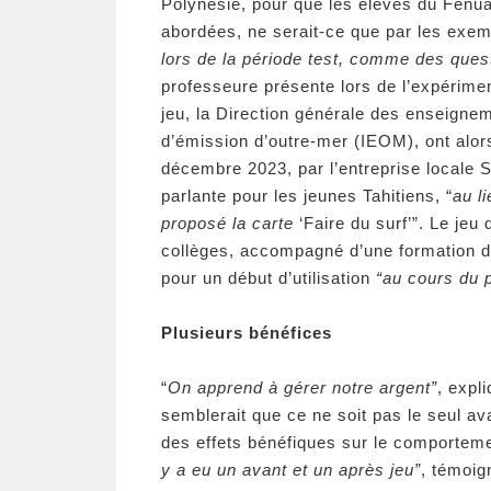
Polynésie, pour que les élèves du Fenu
abordées, ne serait-ce que par les exemp
lors de la période test, comme des quest
professeure présente lors de l’expérimen
jeu, la Direction générale des enseigneme
d’émission d’outre-mer (IEOM), ont alors
décembre 2023, par l’entreprise locale 
parlante pour les jeunes Tahitiens, “
au l
proposé la carte
‘Faire du surf’”. Le jeu
collèges, accompagné d’une formation d
pour un début d’utilisation
“au cours du 
Plusieurs bénéfices
“
On apprend à gérer notre argent”
, expli
semblerait que ce ne soit pas le seul a
des effets bénéfiques sur le comportemen
y a eu un avant et un après jeu”
, témoig