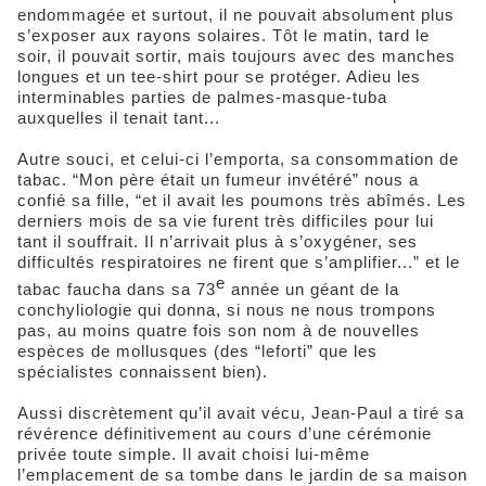
endommagée et surtout, il ne pouvait absolument plus
s’exposer aux rayons solaires. Tôt le matin, tard le
soir, il pouvait sortir, mais toujours avec des manches
longues et un tee-shirt pour se protéger. Adieu les
interminables parties de palmes-masque-tuba
auxquelles il tenait tant...
Autre souci, et celui-ci l’emporta, sa consommation de
tabac. “Mon père était un fumeur invétéré” nous a
confié sa fille, “et il avait les poumons très abîmés. Les
derniers mois de sa vie furent très difficiles pour lui
tant il souffrait. Il n’arrivait plus à s’oxygéner, ses
difficultés respiratoires ne firent que s’amplifier...” et le
e
tabac faucha dans sa 73
année un géant de la
conchyliologie qui donna, si nous ne nous trompons
pas, au moins quatre fois son nom à de nouvelles
espèces de mollusques (des “leforti” que les
spécialistes connaissent bien).
Aussi discrètement qu’il avait vécu, Jean-Paul a tiré sa
révérence définitivement au cours d’une cérémonie
privée toute simple. Il avait choisi lui-même
l’emplacement de sa tombe dans le jardin de sa maison