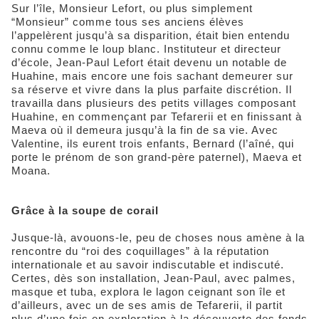
Sur l’île, Monsieur Lefort, ou plus simplement
“Monsieur” comme tous ses anciens élèves
l’appelèrent jusqu’à sa disparition, était bien entendu
connu comme le loup blanc. Instituteur et directeur
d’école, Jean-Paul Lefort était devenu un notable de
Huahine, mais encore une fois sachant demeurer sur
sa réserve et vivre dans la plus parfaite discrétion. Il
travailla dans plusieurs des petits villages composant
Huahine, en commençant par Tefarerii et en finissant à
Maeva où il demeura jusqu’à la fin de sa vie. Avec
Valentine, ils eurent trois enfants, Bernard (l’aîné, qui
porte le prénom de son grand-père paternel), Maeva et
Moana.
Grâce à la soupe de corail
Jusque-là, avouons-le, peu de choses nous amène à la
rencontre du “roi des coquillages” à la réputation
internationale et au savoir indiscutable et indiscuté.
Certes, dès son installation, Jean-Paul, avec palmes,
masque et tuba, explora le lagon ceignant son île et
d’ailleurs, avec un de ses amis de Tefarerii, il partit
plus d’une fois en exploration à la découverte des fonds