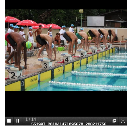
1
/
14
551997_281941471895678_200211756
735317_634742_478974019_n