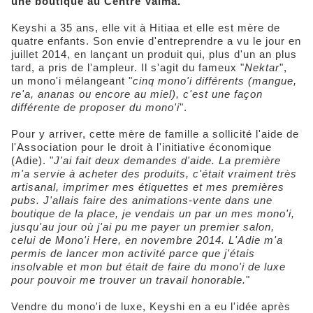
une boutique au Centre Vaima.
Keyshi a 35 ans, elle vit à Hitiaa et elle est mère de
quatre enfants. Son envie d'entreprendre a vu le jour en
juillet 2014, en lançant un produit qui, plus d'un an plus
tard, a pris de l'ampleur. Il s'agit du fameux "
Nektar
",
un mono'i mélangeant "
cinq mono'i différents (mangue,
re'a, ananas ou encore au miel), c'est une façon
différente de proposer du mono'i
".
Pour y arriver, cette mère de famille a sollicité l'aide de
l'Association pour le droit à l'initiative économique
(Adie). "
J'ai fait deux demandes d'aide. La première
m'a servie à acheter des produits, c'était vraiment très
artisanal, imprimer mes étiquettes et mes premières
pubs. J'allais faire des animations-vente dans une
boutique de la place, je vendais un par un mes mono'i,
jusqu'au jour où j'ai pu me payer un premier salon,
celui de Mono'i Here, en novembre 2014. L'Adie m'a
permis de lancer mon activité parce que j'étais
insolvable et mon but était de faire du mono'i de luxe
pour pouvoir me trouver un travail honorable.
"
Vendre du mono'i de luxe, Keyshi en a eu l'idée après