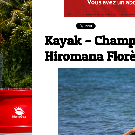
Kayak – Champi
Hiromana Florès