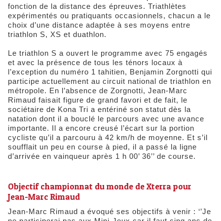
fonction de la distance des épreuves. Triathlètes
expérimentés ou pratiquants occasionnels, chacun a le
choix d’une distance adaptée à ses moyens entre
triathlon S, XS et duathlon.
Le triathlon S a ouvert le programme avec 75 engagés
et avec la présence de tous les ténors locaux à
l’exception du numéro 1 tahitien, Benjamin Zorgnotti qui
participe actuellement au circuit national de triathlon en
métropole. En l’absence de Zorgnotti, Jean-Marc
Rimaud faisait figure de grand favori et de fait, le
sociétaire de Kona Tri a entériné son statut dès la
natation dont il a bouclé le parcours avec une avance
importante. Il a encore creusé l’écart sur la portion
cycliste qu’il a parcouru à 42 km/h de moyenne. Et s’il
soufflait un peu en course à pied, il a passé la ligne
d’arrivée en vainqueur après 1 h 00’ 36’’ de course.
Objectif championnat du monde de Xterra pour
Jean-Marc Rimaud
Jean-Marc Rimaud a évoqué ses objectifs à venir : ‘’Je
ne participerai pas aux Mini-Jeux car il faut cinq ans de