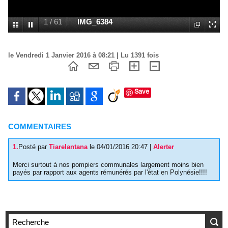
1
/
61
IMG_6384
le Vendredi 1 Janvier 2016 à 08:21 | Lu 1391 fois
Save
COMMENTAIRES
1.
Posté par
Tiarelantana
le 04/01/2016 20:47
|
Alerter
Merci surtout à nos pompiers communales largement moins bien
payés par rapport aux agents rémunérés par l'état en Polynésie!!!!