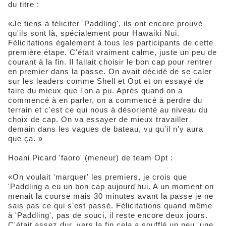
du titre :
«Je tiens à féliciter 'Paddling', ils ont encore prouvé
qu'ils sont là, spécialement pour Hawaiki Nui.
Félicitations également à tous les participants de cette
première étape. C'était vraiment calme, juste un peu de
courant à la fin. Il fallait choisir le bon cap pour rentrer
en premier dans la passe. On avait décidé de se caler
sur les leaders comme Shell et Opt et on essayé de
faire du mieux que l'on a pu. Après quand on a
commencé à en parler, on a commencé à perdre du
terrain et c'est ce qui nous à désorienté au niveau du
choix de cap. On va essayer de mieux travailler
demain dans les vagues de bateau, vu qu'il n'y aura
que ça. »
Hoani Picard 'faoro' (meneur) de team Opt :
«On voulait 'marquer' les premiers, je crois que
'Paddling a eu un bon cap aujourd'hui. A un moment on
menait la course mais 30 minutes avant la passe je ne
sais pas ce qui s'est passé. Félicitations quand même
à 'Paddling', pas de souci, il reste encore deux jours.
C'était assez dur, vers la fin cela a soufflé un peu, une