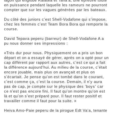
lagon qui englobe Raiatea et Taha'a, une épreuve toute
en puissance pendant laquelle les rameurs ne pourront
compter que sur les vagues générées par les bateaux.
Du côté des juniors c'est Shell-Vodafone qui s'impose,
chez les femmes c'est Team Bora Bora qui remporte la
course.
David Tepava peperu (barreur) de Shell-Vodafone A a
pu nous donner ses impressions :
«Très dur pour nous. Physiquement on a pris un bon
départ et on a essayé de gérer, après on a opté pour un
cap différent par rapport aux autres, c'est ce qui a fait
la différence aujourd'hui. Au milieu de la course, c'était
encore jouable, mais plus on avançait et plus on
s'écartait. Je pense qu'on est tombé dans le courant,
c'est comme ça, c'est la course. Demain, il n'y aura
pas de cap, je compte sur le physique des 'boys' car
ce n'est pas encore fini. Il faut qu'on montre qu'on est
là et qu'on s'est préparé pour. Il faut rester positif et
travailler comme il faut pour la suite. »
Heiva Amo-Paie peperu de la pirogue Edt Va'a, tenante