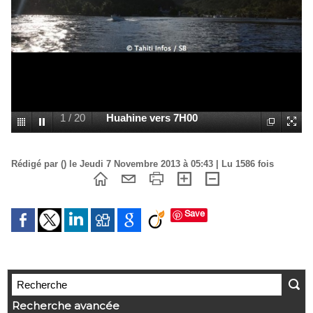
1
/
20
Huahine vers 7H00
Rédigé par () le Jeudi 7 Novembre 2013 à 05:43 | Lu 1586 fois
Save
Recherche avancée