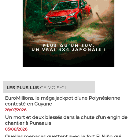
EuroMillions, ​le méga jackpot d’une Polynésienne
contesté en Guyane
28/07/2026
​Un mort et deux blessés dans la chute d’un engin de
chantier à Punaauia
05/08/2026
Quelles menaces guettent avec le fort El Niño qui