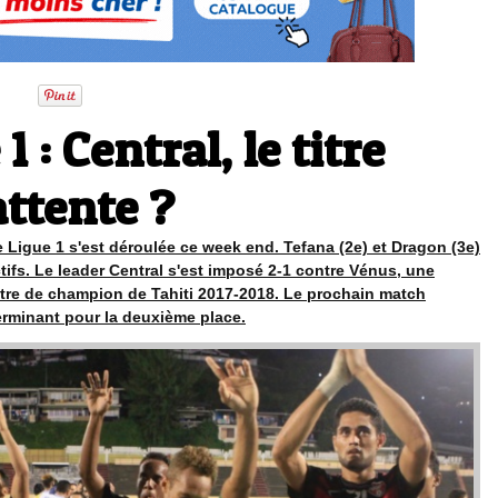
1 : Central, le titre
attente ?
Ligue 1 s'est déroulée ce week end. Tefana (2e) et Dragon (3e)
ifs. Le leader Central s'est imposé 2-1 contre Vénus, une
titre de champion de Tahiti 2017-2018. Le prochain match
rminant pour la deuxième place.