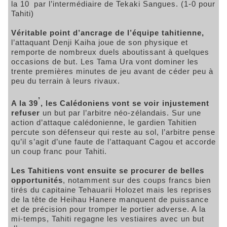
’
la 10
par l’intermédiaire de Tekaki Sangues. (1-0 pour
Tahiti)
Véritable point d’ancrage de l’équipe tahitienne,
l’attaquant Denji Kaiha joue de son physique et
remporte de nombreux duels aboutissant à quelques
occasions de but. Les Tama Ura vont dominer les
trente premières minutes de jeu avant de céder peu à
peu du terrain à leurs rivaux.
’
A la 39
, les Calédoniens vont se voir injustement
refuser
un but par l’arbitre néo-zélandais. Sur une
action d’attaque calédonienne, le gardien Tahitien
percute son défenseur qui reste au sol, l’arbitre pense
qu’il s’agit d’une faute de l’attaquant Cagou et accorde
un coup franc pour Tahiti.
Les Tahitiens vont ensuite se procurer de belles
opportunités
, notamment sur des coups francs bien
tirés du capitaine Tehauarii Holozet mais les reprises
de la tête de Heihau Hanere manquent de puissance
et de précision pour tromper le portier adverse. A la
mi-temps, Tahiti regagne les vestiaires avec un but