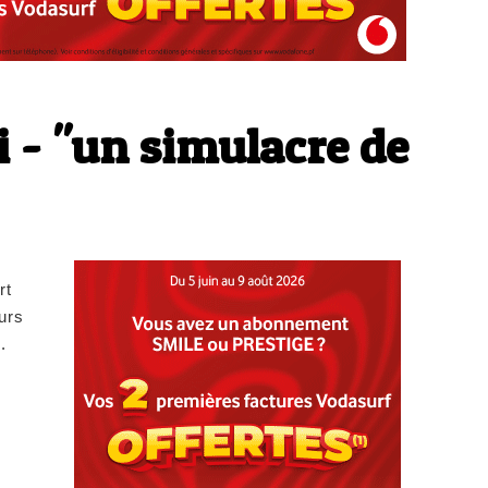
i - "un simulacre de
rt
urs
.