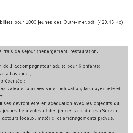
llets pour 1000 jeunes des Outre-mer.pdf
(429.45 Ko)
s frais de séjour (hébergement, restauration,
t de 1 accompagnateur adulte pour 6 enfants;
vé à l’avance ;
 présentée ;
 des valeurs tournées vers l’éducation, la citoyenneté et
es ;
lisés devront être en adéquation avec les objectifs du
des jeunes bénévoles et des jeunes volontaires (Service
es acteurs locaux, matériel et aménagements prévus,
ralement pris en charge par les porteurs de projets