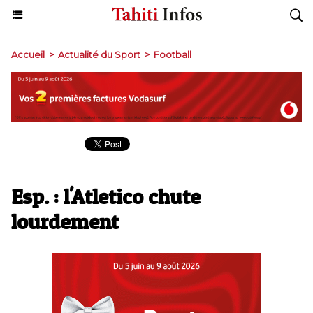
Accueil
>
Actualité du Sport
>
Football
Esp. : l'Atletico chute
lourdement