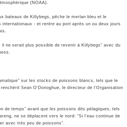
 atmosphérique (NOAA).
 bateaux de Killybegs, pêche le merlan bleu et le
internationaux - et rentre au port après un ou deux jours
is.
d, il ne serait plus possible de revenir à Killybegs" avec du
ness.
amatique" sur les stocks de poissons blancs, tels que le
s, renchérit Sean O'Donoghue, le directeur de l'Organisation
ion de temps" avant que les poissons dits pélagiques, tels
areng, ne se déplacent vers le nord: "Si l'eau continue de
uver avec très peu de poissons".