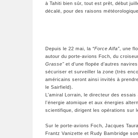
à Tahiti bien sûr, tout est prêt, début jui
décalé, pour des raisons météorologiques,
Depuis le 22 mai, la
“Force Alfa”
, une f
autour du porte-avions Foch, du croi
Grasse"
et d’une flopée d’autres navir
sécuriser et surveiller la zone (très en
américains seront ainsi invités à prend
le Sairfield).
L’amiral Lorrain, le directeur des essai
l'énergie atomique et aux énergies alter
scientifique, dirigent les opérations sur 
Sur le porte-avions Foch, Jacques Taura
Frantz Vanizette et Rudy Bambridge sont