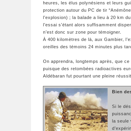
heures, les élus polynésiens et leurs 
protection autour du PC de tir “Anémône
l’explosion) ; la balade a lieu à 20 km d
l’essai s’étant alors suffisamment dispe
n’est donc sur zone pour témoigner.
À 400 kilomètres de là, aux Gambier, l’ex
oreilles des témoins 24 minutes plus tar
On apprendra, longtemps après, que ce p
puisque des retombées radioactives euren
Aldébaran fut pourtant une pleine réuss
Bien de
Si le dé
puissanc
la seule
d’expéri