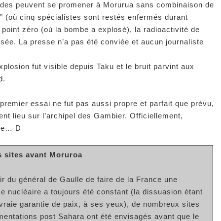
guides peuvent se promener à Morurua sans combinaison de
” (où cinq spécialistes sont restés enfermés durant
u point zéro (où la bombe a explosé), la radioactivité de
rsée. La presse n’a pas été conviée et aucun journaliste
plosion fut visible depuis Taku et le bruit parvint aux
d.
remier essai ne fut pas aussi propre et parfait que prévu,
t lieu sur l’archipel des Gambier. Officiellement,
ite… D
s sites avant Moruroa
sir du général de Gaulle de faire de la France une
e nucléaire a toujours été constant (la dissuasion étant
 vraie garantie de paix, à ses yeux), de nombreux sites
mentations post Sahara ont été envisagés avant que le