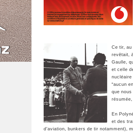
Ce tir, a
revêtait,
Gaulle, q
et celle d
nucléaire
“aucun en
que nous 
résumée, 
En Polyné
et des tr
d’aviation, bunkers de tir notamment), m