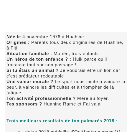
Née le
4 novembre 1976 à Huahine
Origines :
Parents tous deux originaires de Huahine,
à Fitii
Situation familiale :
Mariée, trois enfants
Un héros de ton enfance ? :
Hulk parce qu’il
fracasse tout sur son passage !
Si tu étais un animal ?
Je voudrais être un lion car
c’est prédateur redoutable
Une valeur morale ?
Le sport nous incite à vaincre la
peur, à vaincre les difficultés et à triompher de la
fatigue.
Ton activité professionnelle ?
Mère au foyer.
Tes sponsors ?
Huahine Rame et Fai va'a
Trois meilleurs résultats de ton palmarès 2018 :
Heiva 2018 médaille d'Or Master women V1