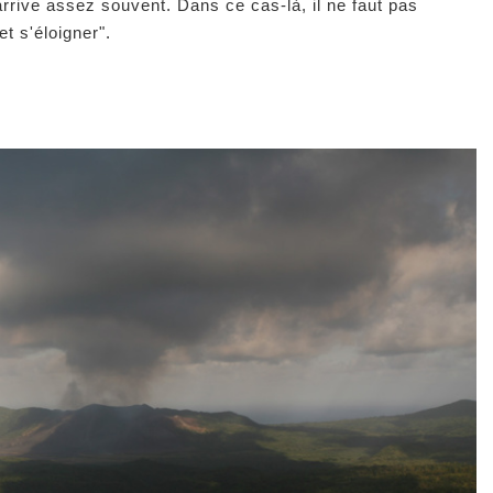
rive assez souvent. Dans ce cas-là, il ne faut pas
 et s'éloigner".