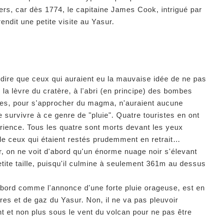
ers, car dès 1774, le capitaine James Cook, intrigué par
endit une petite visite au Yasur.
e dire que ceux qui auraient eu la mauvaise idée de ne pas
r la lèvre du cratère, à l'abri (en principe) des bombes
es, pour s'approcher du magma, n'auraient aucune
 survivre à ce genre de "pluie". Quatre touristes en ont
périence. Tous les quatre sont morts devant les yeux
 de ceux qui étaient restés prudemment en retrait…
r, on ne voit d'abord qu'un énorme nuage noir s'élevant
etite taille, puisqu'il culmine à seulement 361m au dessus
abord comme l'annonce d'une forte pluie orageuse, est en
ères et de gaz du Yasur. Non, il ne va pas pleuvoir
ent et non plus sous le vent du volcan pour ne pas être