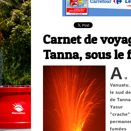
Carnet de voya
Tanna, sous le 
A
u
Vanuatu,
le sud de 
de Tanna,
Yasur
"crache"
permane
fumées