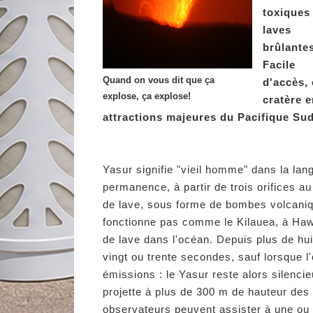
toxiques 
laves
brûlantes
Facile
Quand on vous dit que ça
d'accès, 
explose, ça explose!
cratère e
attractions majeures du Pacifique Sud
Yasur signifie "vieil homme" dans la la
permanence, à partir de trois orifices 
de lave, sous forme de bombes volcaniqu
fonctionne pas comme le Kilauea, à Hawa
de lave dans l'océan. Depuis plus de hu
vingt ou trente secondes, sauf lorsque l
émissions : le Yasur reste alors silenci
projette à plus de 300 m de hauteur de
observateurs peuvent assister à une ou