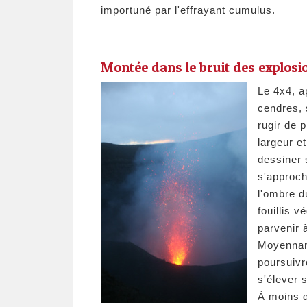
importuné par l'effrayant cumulus.
Montée dans le bruit des explosi
Le 4x4, a
cendres, 
rugir de 
largeur e
dessiner 
s'approch
l'ombre d
fouillis 
parvenir à
Moyennant
poursuivr
s'élever 
À moins d