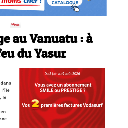
ge au Vanuatu : à
feu du Yasur
 dans
l'île
 le
 en
nce