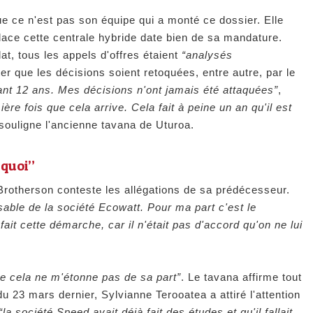
e ce n'est pas son équipe qui a monté ce dossier. Elle
lace cette centrale hybride date bien de sa mandature.
t, tous les appels d'offres étaient
“analysés
iter que les décisions soient retoquées, entre autre, par le
nt 12 ans. Mes décisions n'ont jamais été attaquées”
,
ère fois que cela arrive. Cela fait à peine un an qu'il est
 souligne l'ancienne tavana de Uturoa.
 quoi”
Brotherson conteste les allégations de sa prédécesseur.
sable de la société Ecowatt. Pour ma part c'est le
ait cette démarche, car il n'était pas d'accord qu'on ne lui
ue cela ne m'étonne pas de sa part”
. Le tavana affirme tout
 23 mars dernier, Sylvianne Terooatea a attiré l'attention
“la société Speed avait déjà fait des études et qu'il fallait