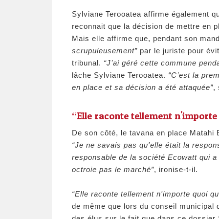
Sylviane Terooatea affirme également qu
reconnait que la décision de mettre en p
Mais elle affirme que, pendant son manda
scrupuleusement”
par le juriste pour év
tribunal.
“J’ai géré cette commune penda
lâche Sylviane Terooatea.
“C’est la premi
en place et sa décision a été attaquée”
,
“Elle raconte tellement n'importe
De son côté, le tavana en place Matahi 
“Je ne savais pas qu'elle était la respon
responsable de la société Ecowatt qui a f
octroie pas le marché”
, ironise-t-il.
“Elle raconte tellement n'importe quoi q
de même que lors du conseil municipal du
des élus sur le fait que dans ce dossier