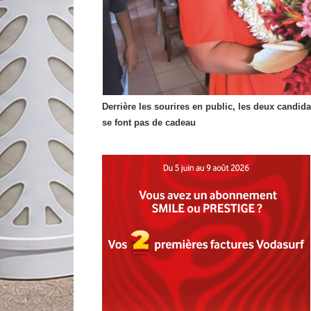
Derrière les sourires en public, les deux candid
se font pas de cadeau