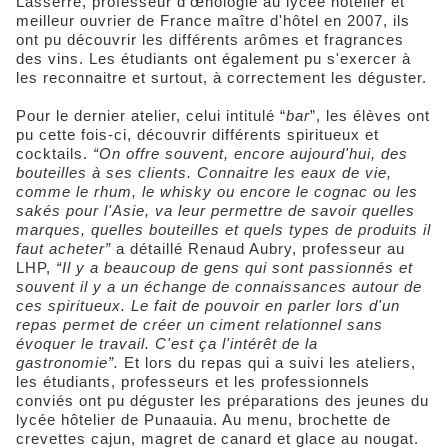
Lasserre, professeur d'œnologie au lycée hôtelier et
meilleur ouvrier de France maître d'hôtel en 2007, ils
ont pu découvrir les différents arômes et fragrances
des vins. Les étudiants ont également pu s'exercer à
les reconnaitre et surtout, à correctement les déguster.
Pour le dernier atelier, celui intitulé “
bar
”, les élèves ont
pu cette fois-ci, découvrir différents spiritueux et
cocktails.
“On offre souvent, encore aujourd'hui, des
bouteilles à ses clients. Connaitre les eaux de vie,
comme le rhum, le whisky ou encore le cognac ou les
sakés pour l'Asie, va leur permettre de savoir quelles
marques, quelles bouteilles et quels types de produits il
faut acheter”
a détaillé Renaud Aubry, professeur au
LHP,
“Il y a beaucoup de gens qui sont passionnés et
souvent il y a un échange de connaissances autour de
ces spiritueux. Le fait de pouvoir en parler lors d'un
repas permet de créer un ciment relationnel sans
évoquer le travail. C'est ça l'intérêt de la
gastronomie”.
Et lors du repas qui a suivi les ateliers,
les étudiants, professeurs et les professionnels
conviés ont pu déguster les préparations des jeunes du
lycée hôtelier de Punaauia. Au menu, brochette de
crevettes cajun, magret de canard et glace au nougat.