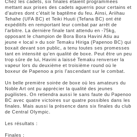
Chez les cadets, six finales étaient programmées
mettant aux prises des cadets aguerris pour certains et
d’autres dont c’était le baptême du feu. Ainsi, Ariihau
Tehahe (UFA BC) et Teiki Huuti (Tefana BC) ont été
expéditifs en remportant leur combat par arrêt de
l’arbitre. La dernière finale tant attendu en -75kg,
opposant le champion de Bora Bora Havini Atiu au
jeune « local » du soir Temaku Hiriga (Papenoo BC) qui
boxait devant son public, a tenu toutes ses promesses
tant en intensité qu’en qualité de boxe. Peut être un peu
trop sûre de lui, Havini a laissé Temaku renverser la
vapeur lors du deuxième et troisième round où le
boxeur de Papenoo a pris l’ascendant sur le combat.
Un belle première soirée de boxe où les amateurs du
Noble Art ont pu apprécier la qualité des jeunes
pugilistes. On retiendra aussi le sans faute du Papenoo
BC avec quatre victoires sur quatre possibles dans les
finales. Mais aussi la présence dans six finales du club
de Central Olympic.
Les résultats :
Finales :