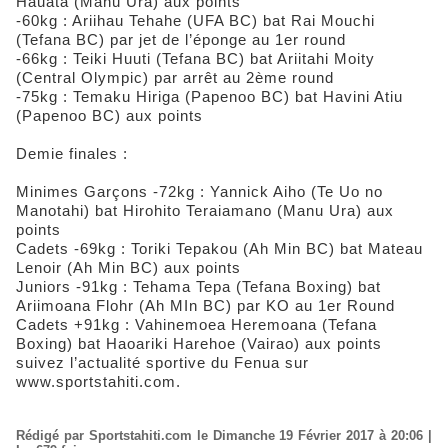
Hauata (Manu Ura) aux points
-60kg : Ariihau Tehahe (UFA BC) bat Rai Mouchi
(Tefana BC) par jet de l’éponge au 1er round
-66kg : Teiki Huuti (Tefana BC) bat Ariitahi Moity
(Central Olympic) par arrêt au 2ème round
-75kg : Temaku Hiriga (Papenoo BC) bat Havini Atiu
(Papenoo BC) aux points
Demie finales :
Minimes Garçons -72kg : Yannick Aiho (Te Uo no
Manotahi) bat Hirohito Teraiamano (Manu Ura) aux
points
Cadets -69kg : Toriki Tepakou (Ah Min BC) bat Mateau
Lenoir (Ah Min BC) aux points
Juniors -91kg : Tehama Tepa (Tefana Boxing) bat
Ariimoana Flohr (Ah MIn BC) par KO au 1er Round
Cadets +91kg : Vahinemoea Heremoana (Tefana
Boxing) bat Haoariki Harehoe (Vairao) aux points
suivez l’actualité sportive du Fenua sur
www.sportstahiti.com.
Rédigé par Sportstahiti.com le Dimanche 19 Février 2017 à 20:06 |