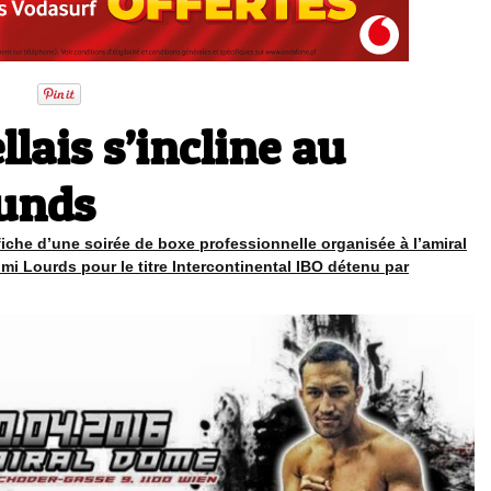
llais s’incline au
ounds
affiche d’une soirée de boxe professionnelle organisée à l’amiral
mi Lourds pour le titre Intercontinental IBO détenu par