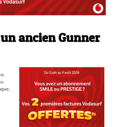
 un ancien Gunner
ns
mu
ague,