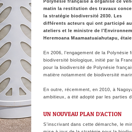
Polynésie française a organisé ce ven
matin la restitution des travaux conc
la stratégie biodiversité 2030. Les
différents acteurs qui ont participé a
ateliers et le ministre de l'Environne
Heremoana Maamaatuaiahutapu, étaien
En 2006, l’engagement de la Polynésie fr
biodiversité biologique, initié par la Fr
pour la biodiversité de Polynésie françai
matière notamment de biodiversité marin
En outre, récemment, en 2010, à Nagoya,
ambitieux, a été adopté par les parties d
UN NOUVEAU PLAN D’ACTION
S’inscrivant dans cette démarche, le mi
mise à jour de la stratégie pour la biod