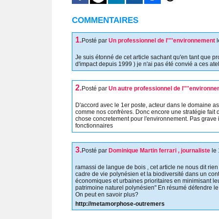
COMMENTAIRES
1.
Posté par
Un professionnel de l''''environnement
Je suis étonné de cet article sachant qu'en tant que p
d'impact depuis 1999 ) je n'ai pas été convié a ces atel
2.
Posté par
Un autre professionnel de l''''environn
D'accord avec le 1er poste, acteur dans le domaine ass
comme nos confrères. Donc encore une stratégie fait d
chose concretement pour l'environnement. Pas grave i
fonctionnaires
3.
Posté par
Dominique Martin ferrari , journaliste
le
ramassi de langue de bois , cet article ne nous dit r
cadre de vie polynésien et la biodiversité dans un cont
économiques et urbaines prioritaires en minimisant leu
patrimoine naturel polynésien" En résumé défendre le 
On peut en savoir plus?
http://metamorphose-outremers