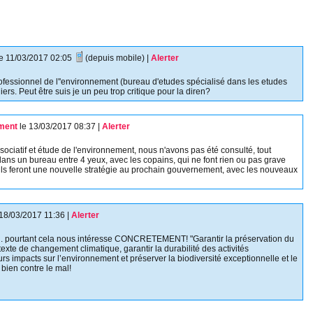
le 11/03/2017 02:05
(depuis mobile)
|
Alerter
rofessionnel de l''environnement (bureau d'etudes spécialisé dans les etudes
iers. Peut être suis je un peu trop critique pour la diren?
ement
le 13/03/2017 08:37
|
Alerter
ociatif et étude de l'environnement, nous n'avons pas été consulté, tout
ans un bureau entre 4 yeux, avec les copains, qui ne font rien ou pas grave
ls feront une nouvelle stratégie au prochain gouvernement, avec les nouveaux
 18/03/2017 11:36
|
Alerter
ien . pourtant cela nous intéresse CONCRETEMENT! "Garantir la préservation du
exte de changement climatique, garantir la durabilité des activités
rs impacts sur l’environnement et préserver la biodiversité exceptionnelle et le
bien contre le mal!