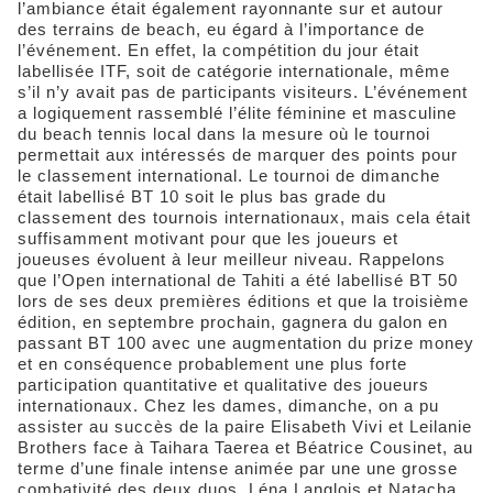
l’ambiance était également rayonnante sur et autour
des terrains de beach, eu égard à l’importance de
l’événement. En effet, la compétition du jour était
labellisée ITF, soit de catégorie internationale, même
s’il n’y avait pas de participants visiteurs. L’événement
a logiquement rassemblé l’élite féminine et masculine
du beach tennis local dans la mesure où le tournoi
permettait aux intéressés de marquer des points pour
le classement international. Le tournoi de dimanche
était labellisé BT 10 soit le plus bas grade du
classement des tournois internationaux, mais cela était
suffisamment motivant pour que les joueurs et
joueuses évoluent à leur meilleur niveau. Rappelons
que l’Open international de Tahiti a été labellisé BT 50
lors de ses deux premières éditions et que la troisième
édition, en septembre prochain, gagnera du galon en
passant BT 100 avec une augmentation du prize money
et en conséquence probablement une plus forte
participation quantitative et qualitative des joueurs
internationaux. Chez les dames, dimanche, on a pu
assister au succès de la paire Elisabeth Vivi et Leilanie
Brothers face à Taihara Taerea et Béatrice Cousinet, au
terme d’une finale intense animée par une une grosse
combativité des deux duos. Léna Langlois et Natacha