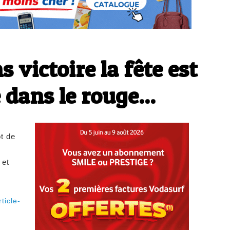
 victoire la fête est
e dans le rouge...
t de
s
 et
ticle-