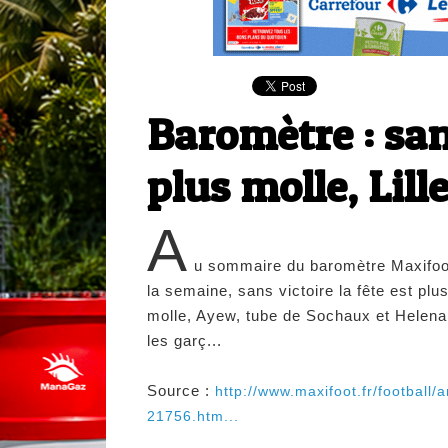
Baromètre : sans
plus molle, Lill
A
u sommaire du baromètre Maxifoo
la semaine, sans victoire la fête est plu
molle, Ayew, tube de Sochaux et Helena
les garç...
Source :
http://www.maxifoot.fr/football/ar
21756.htm...