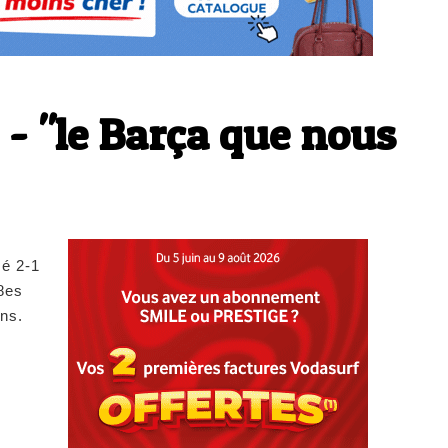
i - "le Barça que nous
sé 2-1
8es
ons.