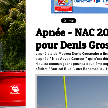
Apnée - NAC 201
pour Denis Gro
L'apnéiste de Moorea Denis Grosmaire a fina
d'apnée " Nice Abyss Contest " qui s'est dér
résultat encourageant pour sa deuxième exp
célèbre " Vertical Blue ", aux Bahamas, du 16