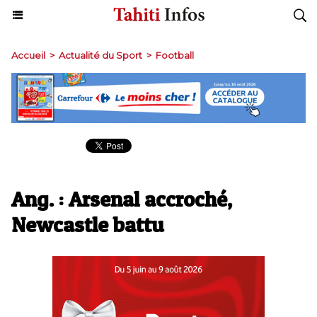
Accueil
>
Actualité du Sport
>
Football
Ang. : Arsenal accroché,
Newcastle battu