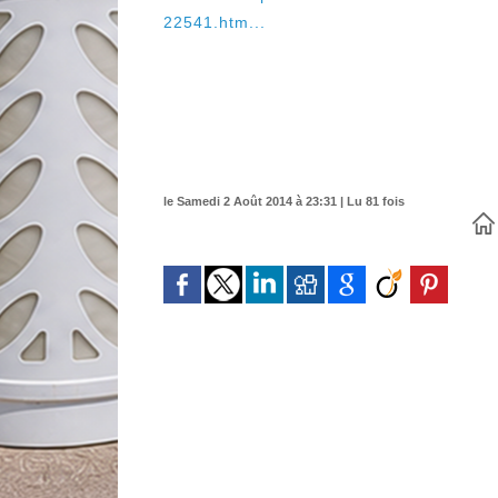
22541.htm...
le Samedi 2 Août 2014 à 23:31 | Lu 81 fois