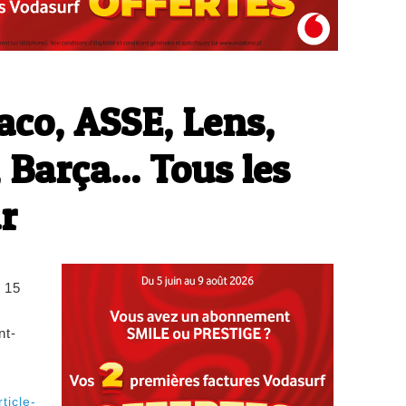
co, ASSE, Lens,
 Barça... Tous les
ur
, 15
nt-
ticle-