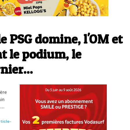
 le PSG domine, l'OM et
 le podium, le
nier...
ière
ain
...
ticle-