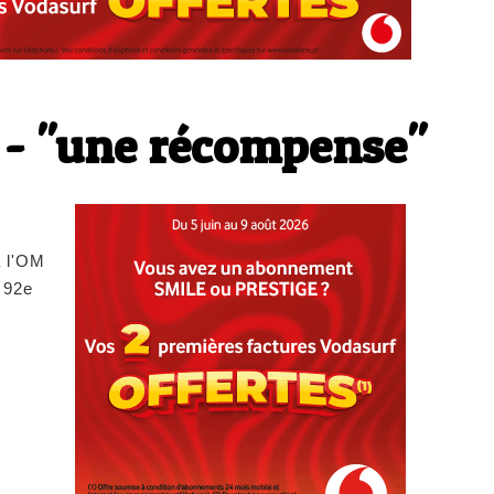
 - "une récompense"
à l'OM
 92e